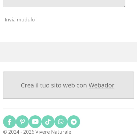
Invia modulo
Crea il tuo sito web con
Webador
F
P
Y
T
W
T
a
i
o
i
h
e
© 2024 - 2026 Vivere Naturale
c
n
u
k
a
l