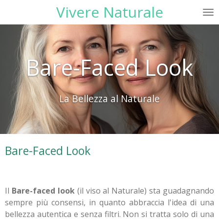
Vivere Naturale
Vai
al
contenuto
principale
Bare-Faced Look
La Bellezza al Naturale
Bare-Faced Look
Il
Bare-faced look
(il viso al Naturale) sta guadagnando
sempre più consensi, in quanto abbraccia l'idea di una
bellezza autentica e senza filtri. Non si tratta solo di una