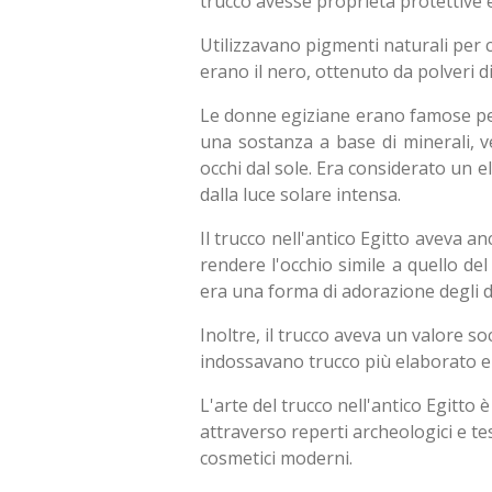
trucco avesse proprietà protettive 
Utilizzavano
pigmenti naturali per cr
erano il nero, ottenuto da polveri d
Le donne egiziane erano famose per 
una sostanza a base di minerali, v
occhi dal sole. Era considerato un e
dalla luce solare intensa.
Il trucco nell'antico Egitto aveva a
rendere l'occhio simile a quello del
era una forma di adorazione degli d
Inoltre, il trucco aveva un valore so
indossavano trucco più elaborato e 
L'arte del trucco nell'antico Egitto
attraverso reperti archeologici e tes
cosmetici moderni.