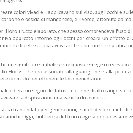
e magiche.
eare colori vivaci e li applicavano sul viso, sugli occhi e sull
i carbone o ossido di manganese, e il verde, ottenuto da mal
il loro trucco elaborato, che spesso comprendeva l'uso di eye
eniva applicato intorno agli occhi per creare un effetto d
lemento di bellezza, ma aveva anche una funzione pratica nel
nche un significato simbolico e religioso. Gli egizi credevano 
 dio Horus, che era associato alla guarigione e alla protezio
ei e un modo per ottenere le loro benedizioni.
ciale ed era un segno di status. Le donne di alto rango social
avevano a disposizione una varietà di cosmetici.
 è stata tramandata per generazioni, e molti dei loro metodi e
ti antichi. Oggi, l'influenza del trucco egiziano può essere v