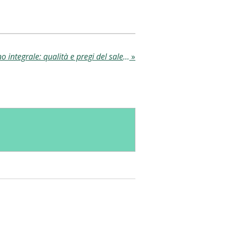
Scrub corpo al sale marino integrale: qualità e pregi del sale marino integrale
»