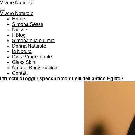
Vivere Naturale
Vai
al
Vivere Naturale
contenuto
Home
principale
Simona Sessa
Notizie
Il Blog
Simona e la bulimia
Donna Naturale
la Natura
Dieta Vibrazionale
Glass Skin
Natural Body Positive
Contatti
I trucchi di oggi rispecchiamo quelli dell'antico Egitto?