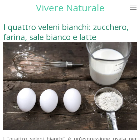
Vivere Naturale
Vai
al
contenuto
I quattro veleni bianchi: zucchero,
principale
farina, sale bianco e latte
I "quattro veleni bianchi" è un'espressione usata per