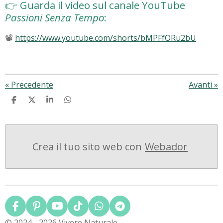
👉 Guarda il video sul canale YouTube
Passioni Senza Tempo
:
📽️
https://www.youtube.com/shorts/bMPFfORu2bU
«
Precedente
Avanti
»
C
C
C
C
o
o
o
o
n
n
n
n
d
d
d
d
i
i
i
i
v
v
v
v
Crea il tuo sito web con
Webador
i
i
i
i
d
d
d
d
i
i
i
i
F
P
Y
T
W
T
a
i
o
i
h
e
© 2024 - 2026 Vivere Naturale