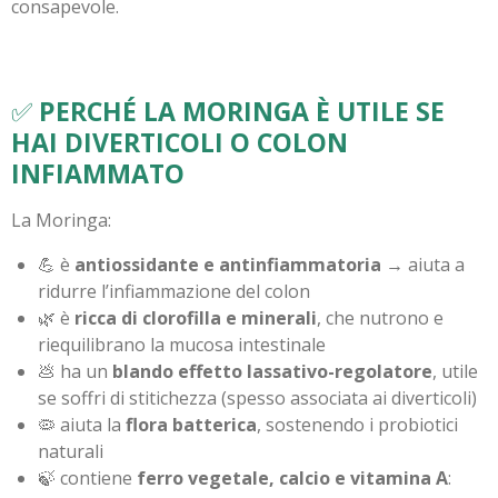
consapevole.
✅
PERCHÉ LA MORINGA È UTILE SE
HAI DIVERTICOLI O COLON
INFIAMMATO
La Moringa:
💪 è
antiossidante e antinfiammatoria
→ aiuta a
ridurre l’infiammazione del colon
🌿 è
ricca di clorofilla e minerali
, che nutrono e
riequilibrano la mucosa intestinale
💩 ha un
blando effetto lassativo-regolatore
, utile
se soffri di stitichezza (spesso associata ai diverticoli)
🦠 aiuta la
flora batterica
, sostenendo i probiotici
naturali
🍃 contiene
ferro vegetale, calcio e vitamina A
: