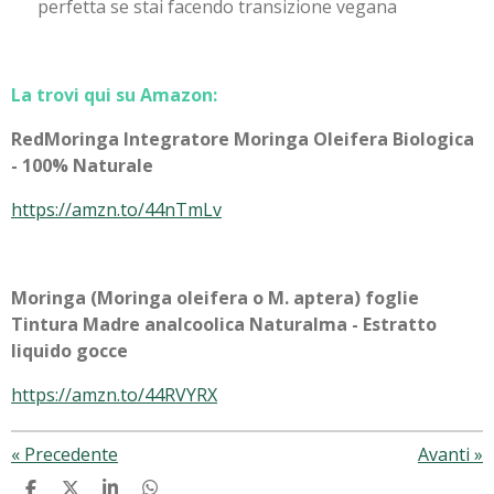
perfetta se stai facendo transizione vegana
La trovi qui su Amazon:
RedMoringa Integratore Moringa Oleifera Biologica
- 100% Naturale
https://amzn.to/44nTmLv
Moringa (Moringa oleifera o M. aptera) foglie
Tintura Madre analcoolica Naturalma - Estratto
liquido gocce
https://amzn.to/44RVYRX
«
Precedente
Avanti
»
C
C
C
C