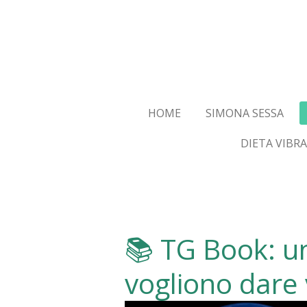
Vai
al
contenuto
principale
HOME
SIMONA SESSA
DIETA VIBR
📚 TG Book: un
vogliono dare 